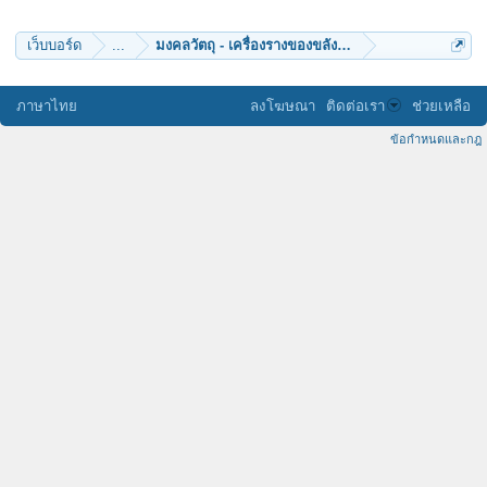
lissent
deep listening
Surfers
เว็บบอร์ด
...
มงคลวัตถุ - เครื่องรางของขลัง (๑๐)
ศิษย์ปิยธโร
มันตรัย
FinalRebirth
anoldman
ภาษาไทย
ลงโฆษณา
ติดต่อเรา
ช่วยเหลือ
Specialized
namitta
ข้อกำหนดและกฎ
pharm.taung