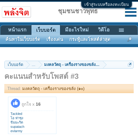
เข้าสู่ระบบหรือลงทะเบียน
ชุมชนชาวพุทธ
หน้าแรก
มีอะไรใหม่
วิดีโอ
เว็บบอร์ด
ค้นหาในเว็บบอร์ด
เรื่องเด่น
กระทู้และโพสต์ล่าสุด
เว็บบอร์ด
...
มงคลวัตถุ - เครื่องรางของขลัง (๑๐)
คะแนนสำหรับโพสต์ #3
Thread:
มงคลวัตถุ - เครื่องรางของขลัง (๑๐)
ถูกใจ x
16
Tackled
โอ ท่าซุง
ขิมมะริด
supatach
evlarmy
dejlee