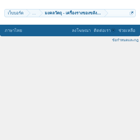
ศิษย์ปิยธโร
มันตรัย
FinalRebirth
เว็บบอร์ด
...
มงคลวัตถุ - เครื่องรางของขลัง (๑๐)
anoldman
Specialized
namitta
ศรศิลป์
ภาษาไทย
ลงโฆษณา
ติดต่อเรา
ช่วยเหลือ
พอชูเดช
pharm.taung
ข้อกำหนดและกฎ
wee3250