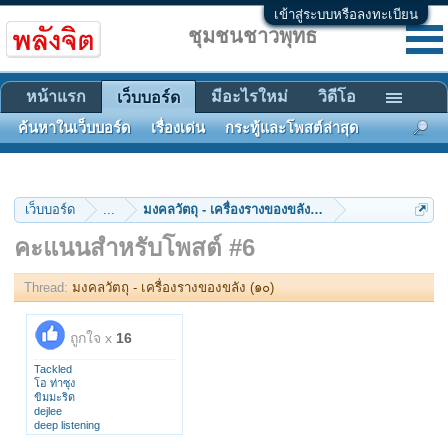
เข้าสู่ระบบหรือลงทะเบียน
ชุมชนชาวพุทธ
หน้าแรก
มีอะไรใหม่
วิดีโอ
เว็บบอร์ด
ค้นหาในเว็บบอร์ด
เรื่องเด่น
กระทู้และโพสต์ล่าสุด
เว็บบอร์ด
...
มงคลวัตถุ - เครื่องรางของขลัง (๑๐)
คะแนนสำหรับโพสต์ #6
Thread:
มงคลวัตถุ - เครื่องรางของขลัง (๑๐)
ถูกใจ x
16
Tackled
โอ ท่าซุง
ขิมมะริด
dejlee
deep listening
Surfers