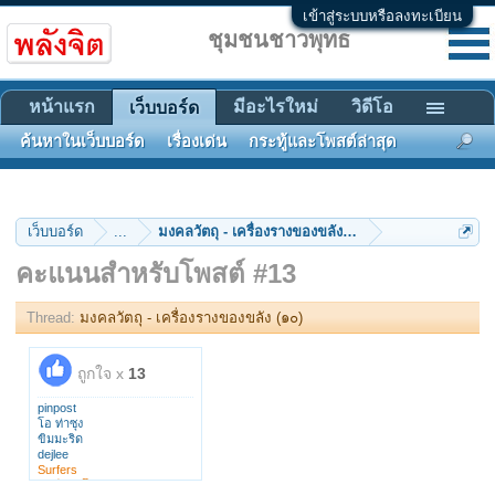
เข้าสู่ระบบหรือลงทะเบียน
ชุมชนชาวพุทธ
หน้าแรก
มีอะไรใหม่
วิดีโอ
เว็บบอร์ด
ค้นหาในเว็บบอร์ด
เรื่องเด่น
กระทู้และโพสต์ล่าสุด
เว็บบอร์ด
...
มงคลวัตถุ - เครื่องรางของขลัง (๑๐)
คะแนนสำหรับโพสต์ #13
Thread:
มงคลวัตถุ - เครื่องรางของขลัง (๑๐)
ถูกใจ x
13
pinpost
โอ ท่าซุง
ขิมมะริด
dejlee
Surfers
ศิษย์ปิยธโร