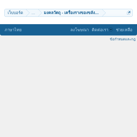
มันตรัย
FinalRebirth
anoldman
เว็บบอร์ด
...
มงคลวัตถุ - เครื่องรางของขลัง (๑๐)
สมณะน้อย
namitta
ศรศิลป์
พอชูเดช
ภาษาไทย
ลงโฆษณา
ติดต่อเรา
ช่วยเหลือ
ข้อกำหนดและกฎ