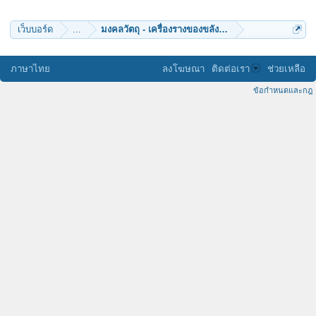
anoldman
สมณะน้อย
namitta
เว็บบอร์ด
...
มงคลวัตถุ - เครื่องรางของขลัง (๑๐)
พอชูเดช
ภาษาไทย
ลงโฆษณา
ติดต่อเรา
ช่วยเหลือ
ข้อกำหนดและกฎ