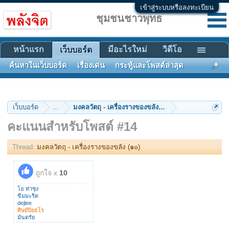
เข้าสู่ระบบหรือลงทะเบียน
ชุมชนชาวพุทธ
หน้าแรก
มีอะไรใหม่
วิดีโอ
เว็บบอร์ด
ค้นหาในเว็บบอร์ด
เรื่องเด่น
กระทู้และโพสต์ล่าสุด
เว็บบอร์ด
...
มงคลวัตถุ - เครื่องรางของขลัง (๑๐)
คะแนนสำหรับโพสต์ #14
Thread:
มงคลวัตถุ - เครื่องรางของขลัง (๑๐)
ถูกใจ x
10
โอ ท่าซุง
ขิมมะริด
dejlee
ศิษย์ปิยธโร
มันตรัย
FinalRebirth