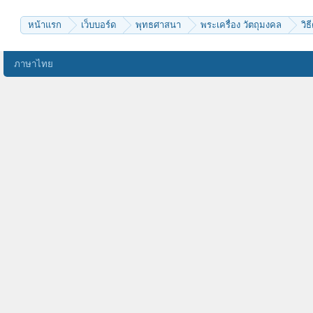
SLP04
JinAkanishi
หน้าแรก
เว็บบอร์ด
พุทธศาสนา
พระเครื่อง วัตถุมงคล
วิธ
ภาษาไทย