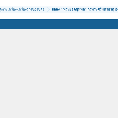
ีดูพระเครื่อง-เครื่องรางของขลัง
ขอลง " พระยอดขุนพล" กรุพระศรีมหาธาตุ องค