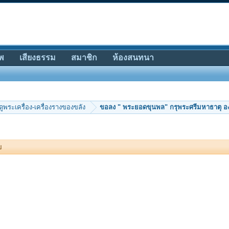
พ
เสียงธรรม
สมาชิก
ห้องสนทนา
ีดูพระเครื่อง-เครื่องรางของขลัง
ขอลง " พระยอดขุนพล" กรุพระศรีมหาธาตุ องค
บ