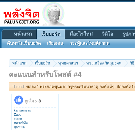
หน้าแรก
มีอะไรใหม่
วิดีโอ
รูปภา
เว็บบอร์ด
ค้นหาในเว็บบอร์ด
เรื่องเด่น
กระทู้และโพสต์ล่าสุด
หน้าแรก
เว็บบอร์ด
พุทธศาสนา
พระเครื่อง วัตถุมงคล
วิธ
คะแนนสำหรับโพสต์ #4
Thread:
ขอลง " พระยอดขุนพล" กรุพระศรีมหาธาตุ องค์แท้ๆ..สักองค์ครั
ถูกใจ x
8
kansamsas
Zapp!
takon
หลวงพี่ทัต
บุพนิมิต
lingjor