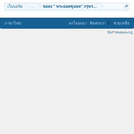
เว็บบอร์ด
...
ขอลง " พระยอดขุนพล" กรุพระศรีมหาธาตุ องค์แท้ๆ..สั
ภาษาไทย
ลงโฆษณา
ติดต่อเรา
ช่วยเหลือ
ข้อกำหนดและกฎ