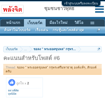
เข้าสู่ระบบหรือลงทะเบียน
ชุมชนชาวพุทธ
หน้าแรก
มีอะไรใหม่
วิดีโอ
เว็บบอร์ด
ค้นหาในเว็บบอร์ด
เรื่องเด่น
กระทู้และโพสต์ล่าสุด
เว็บบอร์ด
...
ขอลง " พระยอดขุนพล" กรุพระศรีมหาธาตุ องค์แท้ๆ..สั
คะแนนสำหรับโพสต์ #6
Thread:
ขอลง " พระยอดขุนพล" กรุพระศรีมหาธาตุ องค์แท้ๆ..สักองค์
ครับ
ถูกใจ x
2
หลวงพี่ทัต
บุพนิมิต