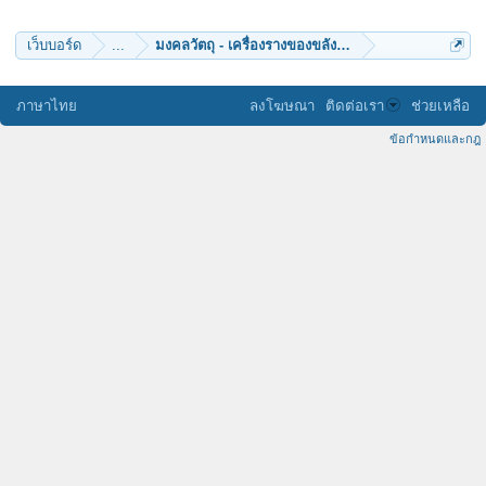
FinalRebirth
สมณะน้อย
namitta
เว็บบอร์ด
...
มงคลวัตถุ - เครื่องรางของขลัง (๑๐)
king938
พอชูเดช
ภาษาไทย
ลงโฆษณา
ติดต่อเรา
ช่วยเหลือ
ข้อกำหนดและกฎ