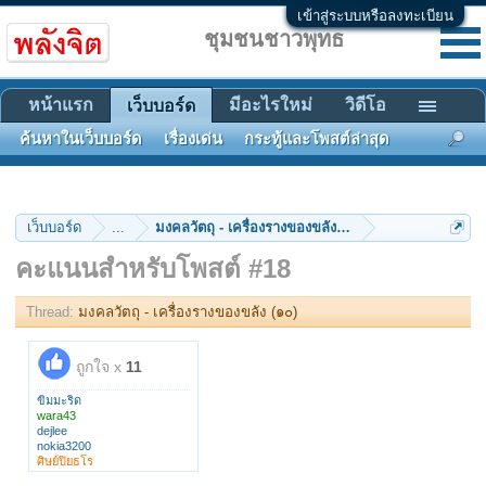
เข้าสู่ระบบหรือลงทะเบียน
ชุมชนชาวพุทธ
หน้าแรก
มีอะไรใหม่
วิดีโอ
เว็บบอร์ด
ค้นหาในเว็บบอร์ด
เรื่องเด่น
กระทู้และโพสต์ล่าสุด
เว็บบอร์ด
...
มงคลวัตถุ - เครื่องรางของขลัง (๑๐)
คะแนนสำหรับโพสต์ #18
Thread:
มงคลวัตถุ - เครื่องรางของขลัง (๑๐)
ถูกใจ x
11
ขิมมะริด
wara43
dejlee
nokia3200
ศิษย์ปิยธโร
มันตรัย