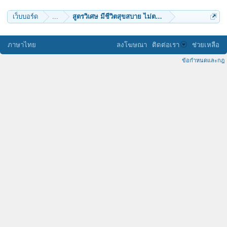
เว็บบอร์ด
...
สูตรวิเศษ มีชีวิตสุขสบาย ไม่ตายก่อนอายุ 99 ปี
ภาษาไทย
ลงโฆษณา
ติดต่อเรา
ช่วยเหลือ
ข้อกำหนดและกฎ