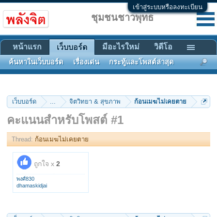
เข้าสู่ระบบหรือลงทะเบียน
ชุมชนชาวพุทธ
หน้าแรก
มีอะไรใหม่
วิดีโอ
เว็บบอร์ด
ค้นหาในเว็บบอร์ด
เรื่องเด่น
กระทู้และโพสต์ล่าสุด
เว็บบอร์ด
...
จิตวิทยา & สุขภาพ
ก้อนเมฆไม่เคยตาย
คะแนนสำหรับโพสต์ #1
Thread:
ก้อนเมฆไม่เคยตาย
ถูกใจ x
2
พงศ์830
dhamaskidjai