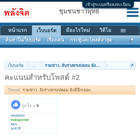
เข้าสู่ระบบหรือลงทะเบียน
ชุมชนชาวพุทธ
หน้าแรก
มีอะไรใหม่
วิดีโอ
เว็บบอร์ด
ค้นหาในเว็บบอร์ด
เรื่องเด่น
กระทู้และโพสต์ล่าสุด
เว็บบอร์ด
...
รวมข่าว..จับร่างทรงปลอม ยังมีอีกเยอะ
คะแนนสำหรับโพสต์ #2
Thread:
รวมข่าว..จับร่างทรงปลอม ยังมีอีกเยอะ
ถูกใจ x
4
meephoo
makigochan
พธบ
ลุงชาลี