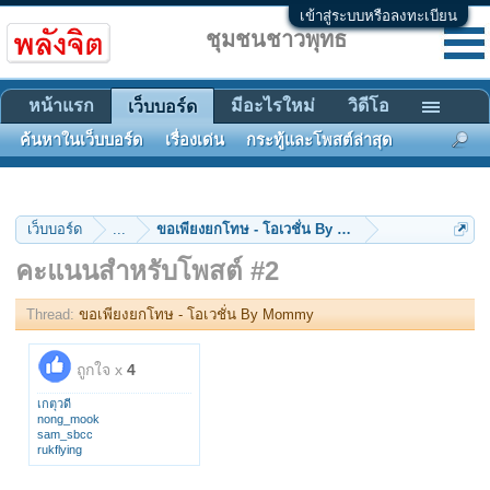
เข้าสู่ระบบหรือลงทะเบียน
ชุมชนชาวพุทธ
หน้าแรก
มีอะไรใหม่
วิดีโอ
เว็บบอร์ด
ค้นหาในเว็บบอร์ด
เรื่องเด่น
กระทู้และโพสต์ล่าสุด
เว็บบอร์ด
...
ขอเพียงยกโทษ - โอเวชั่น By Mommy
คะแนนสำหรับโพสต์ #2
Thread:
ขอเพียงยกโทษ - โอเวชั่น By Mommy
ถูกใจ x
4
เกตุวดี
nong_mook
sam_sbcc
rukflying