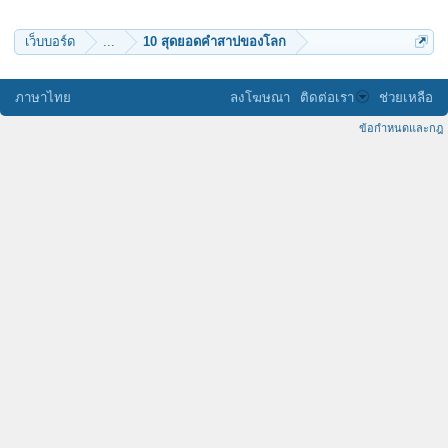
มรรค 8 ประการ
Komodo
nunoiyja
เว็บบอร์ด
...
10 สุดยอดคำสาปของโลก
วิจิตร
mootye
ตุลวรรธนะ
raggio di sole
ภาษาไทย
ลงโฆษณา
ติดต่อเรา
ช่วยเหลือ
พงศ์830
แก้วกุดั่น
ข้อกำหนดและกฎ
หมั่นเพียร