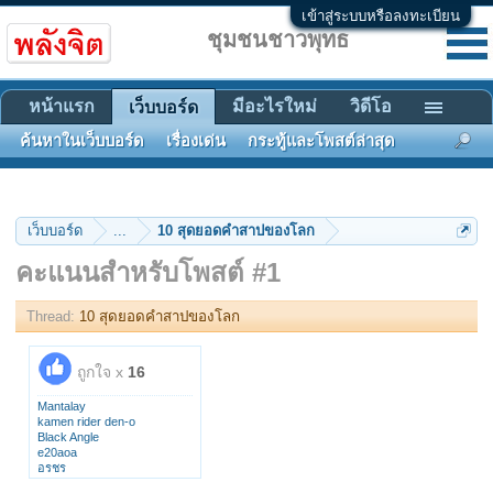
เข้าสู่ระบบหรือลงทะเบียน
ชุมชนชาวพุทธ
หน้าแรก
มีอะไรใหม่
วิดีโอ
เว็บบอร์ด
ค้นหาในเว็บบอร์ด
เรื่องเด่น
กระทู้และโพสต์ล่าสุด
เว็บบอร์ด
...
10 สุดยอดคำสาปของโลก
คะแนนสำหรับโพสต์ #1
Thread:
10 สุดยอดคำสาปของโลก
ถูกใจ x
16
Mantalay
kamen rider den-o
Black Angle
e20aoa
อรชร
Nok Nok