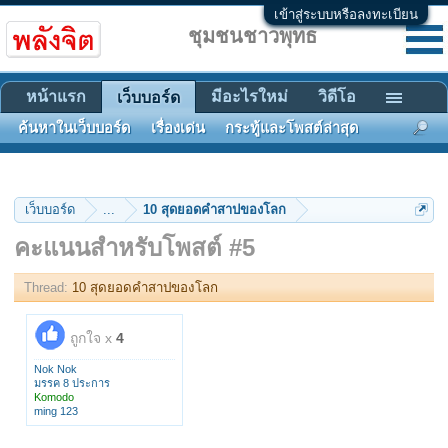
เข้าสู่ระบบหรือลงทะเบียน
ชุมชนชาวพุทธ
หน้าแรก
มีอะไรใหม่
วิดีโอ
เว็บบอร์ด
ค้นหาในเว็บบอร์ด
เรื่องเด่น
กระทู้และโพสต์ล่าสุด
เว็บบอร์ด
...
10 สุดยอดคำสาปของโลก
คะแนนสำหรับโพสต์ #5
Thread:
10 สุดยอดคำสาปของโลก
ถูกใจ x
4
Nok Nok
มรรค 8 ประการ
Komodo
ming 123