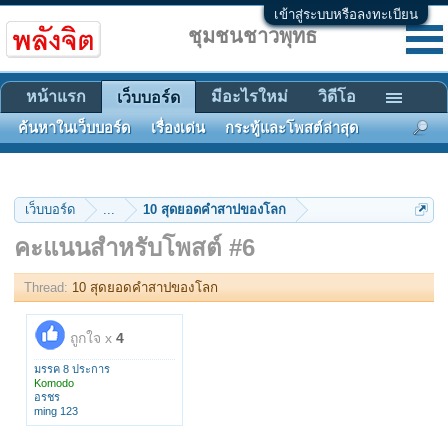
เข้าสู่ระบบหรือลงทะเบียน
ชุมชนชาวพุทธ
หน้าแรก
มีอะไรใหม่
วิดีโอ
เว็บบอร์ด
ค้นหาในเว็บบอร์ด
เรื่องเด่น
กระทู้และโพสต์ล่าสุด
เว็บบอร์ด
...
10 สุดยอดคำสาปของโลก
คะแนนสำหรับโพสต์ #6
Thread:
10 สุดยอดคำสาปของโลก
ถูกใจ x
4
มรรค 8 ประการ
Komodo
อรชร
ming 123