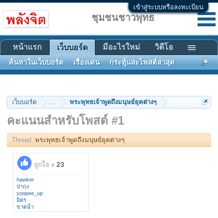
เข้าสู่ระบบหรือลงทะเบียน
ชุมชนชาวพุทธ
หน้าแรก
มีอะไรใหม่
วิดีโอ
เว็บบอร์ด
ค้นหาในเว็บบอร์ด
เรื่องเด่น
กระทู้และโพสต์ล่าสุด
เว็บบอร์ด
...
พระพุทธเจ้าพูดถึงมนุษย์ยุคต่างๆ
คะแนนสำหรับโพสต์ #1
Thread:
พระพุทธเจ้าพูดถึงมนุษย์ยุคต่างๆ
ถูกใจ x
23
hawker
ป่ากุง
yoopee_up
มิตร
ขวดน้ำ
l2alvl4G