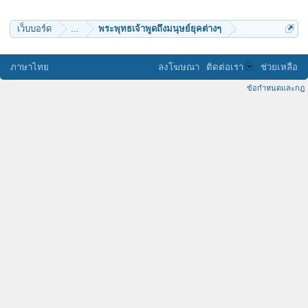
คาคะ
kittikorn
huayhik
เว็บบอร์ด
...
พระพุทธเจ้าพูดถึงมนุษย์ยุคต่างๆ
kkookk
pimapinya
weerayutsing
tyoukerd@hotmail.com
ภาษาไทย
ลงโฆษณา
ติดต่อเรา
ช่วยเหลือ
Pariyawit
Mettigo
ข้อกำหนดและกฎ
อวิชานาคา
pmicrobes
เตเต้ 2006
Dechakw
aekcompany
yuya31151
Brain11
saiguchi