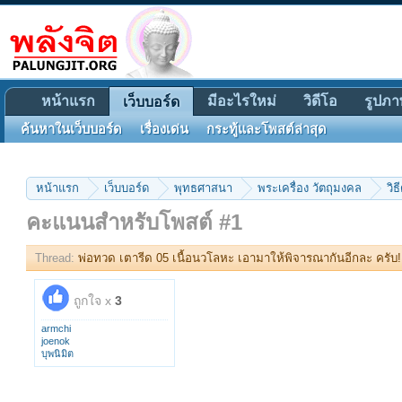
หน้าแรก
มีอะไรใหม่
วิดีโอ
รูปภา
เว็บบอร์ด
ค้นหาในเว็บบอร์ด
เรื่องเด่น
กระทู้และโพสต์ล่าสุด
หน้าแรก
เว็บบอร์ด
พุทธศาสนา
พระเครื่อง วัตถุมงคล
วิธ
คะแนนสำหรับโพสต์ #1
Thread:
พ่อทวด เตารีด 05 เนื้อนวโลหะ เอามาให้พิจารณากันอีกละ ครับ!!
ถูกใจ x
3
armchi
joenok
บุพนิมิต