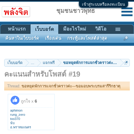
เข้าสู่ระบบหรือลงทะเบียน
ชุมชนชาวพุทธ
หน้าแรก
มีอะไรใหม่
วิดีโอ
เว็บบอร์ด
ค้นหาในเว็บบอร์ด
เรื่องเด่น
กระทู้และโพสต์ล่าสุด
เว็บบอร์ด
...
แจกฟรี
ขอหยุดพักการแจกชั่วคราวค่ะ---ขอมอบพร
คะแนนสำหรับโพสต์ #19
Thread:
ขอหยุดพักการแจกชั่วคราวค่ะ---ขอมอบพระบรมสารีริกธาตุ
ถูกใจ x
6
aphimon
rung_zero
too370
นับ
อ.พราหมเณตร
Nok Nok