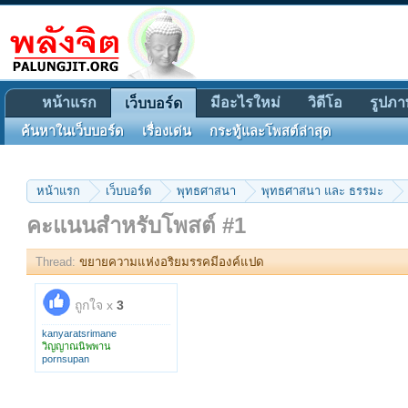
หน้าแรก
มีอะไรใหม่
วิดีโอ
รูปภา
เว็บบอร์ด
ค้นหาในเว็บบอร์ด
เรื่องเด่น
กระทู้และโพสต์ล่าสุด
หน้าแรก
เว็บบอร์ด
พุทธศาสนา
พุทธศาสนา และ ธรรมะ
คะแนนสำหรับโพสต์ #1
Thread:
ขยายความแห่งอริยมรรคมีองค์แปด
ถูกใจ x
3
kanyaratsrimane
วิญญาณนิพพาน
pornsupan