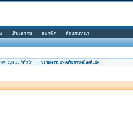
พ
เสียงธรรม
สมาชิก
ห้องสนทนา
หลวงปู่มั่น ภูริทัตโต
ขยายความแห่งอริยมรรคมีองค์แปด