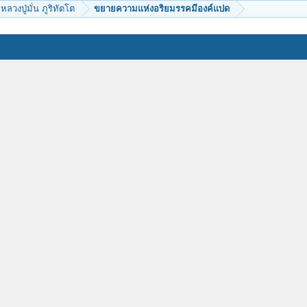
หลวงปู่มั่น ภูริทัตโต
ขยายความแห่งอริยมรรคมีองค์แปด