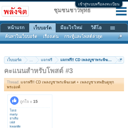
เข้าสู่ระบบหรือลงทะเบียน
ชุมชนชาวพุทธ
หน้าแรก
มีอะไรใหม่
วิดีโอ
เว็บบอร์ด
ค้นหาในเว็บบอร์ด
เรื่องเด่น
กระทู้และโพสต์ล่าสุด
เว็บบอร์ด
...
แจกฟรี
แจกฟรี!! CD เพลงบูชาพระพิฆเนศ + เพลงบ
คะแนนสำหรับโพสต์ #3
Thread:
แจกฟรี!! CD เพลงบูชาพระพิฆเนศ + เพลงบูชาเทพฮินดูทุก
พระองค์
ถูกใจ x
15
โมเย
marty
ยาเดิม
เฟส
kwanille