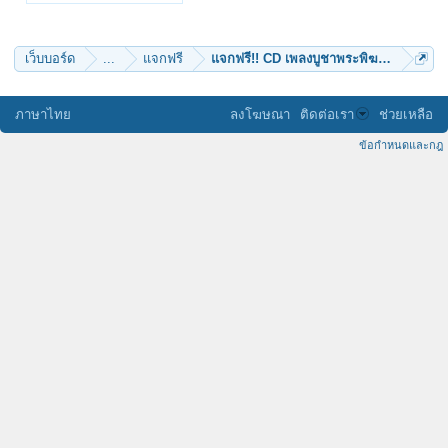
waythai
evlarmy
พี่ทิดศิษย์มีครู
Fuangfah
เว็บบอร์ด
...
แจกฟรี
แจกฟรี!! CD เพลงบูชาพระพิฆเนศ + เพลงบ
กุนเชียง
ชลรัศมิ์
pipat236
คิงส์
ภาษาไทย
ลงโฆษณา
ติดต่อเรา
ช่วยเหลือ
tonkla
Is'Me
ข้อกำหนดและกฎ