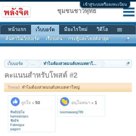
เข้าสู่ระบบหรือลงทะเบียน
ชุมชนชาวพุทธ
หน้าแรก
มีอะไรใหม่
วิดีโอ
เว็บบอร์ด
ค้นหาในเว็บบอร์ด
เรื่องเด่น
กระทู้และโพสต์ล่าสุด
เว็บบอร์ด
...
ทำไมต้องสวดมนต์บทเมตตาใหญ่
คะแนนสำหรับโพสต์ #2
Thread:
ทำไมต้องสวดมนต์บทเมตตาใหญ่
ถูกใจ x
50
อนุโมทนา x
1
ทิพย์ปทุโม
noomawang789
hamstertaro
ชัยธัช
Fabreguz
pagorn
supatorn