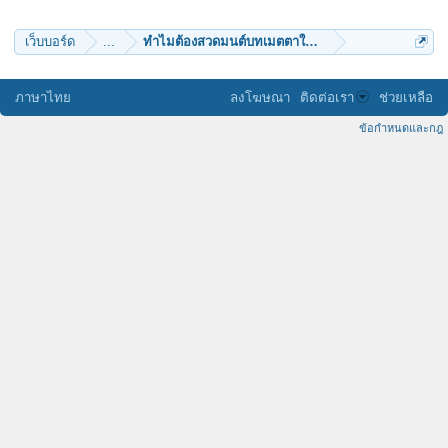
kwanille
HONGTAY
วันมงคล
เว็บบอร์ด
...
ทำไมต้องสวดมนต์บทเมตตาใหญ่
simmie
porch
ayoo
Tom_Om
ภาษาไทย
ลงโฆษณา
ติดต่อเรา
ช่วยเหลือ
konkangwad
yoopee_up
ข้อกำหนดและกฎ
สร้อยฟ้ามาลา
Davith
SiwaTNa
Ream
simking
K.Ho
ตั้ม พรหมญาณ
ไข่หวานน้อย
พิมพวดี
combasion
ลูกพรหม
makigochan
กสิณี
ลุงชาลี
ตี๋อ้วน
kaekai27
ธรรมศิล
sathaporn t
Pingfang
boomtik
ratcharoen
ติงติง
สร้อยเงิน