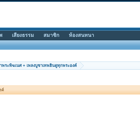
พ
เสียงธรรม
สมาชิก
ห้องสนทนา
ชาพระพิฆเนศ + เพลงบูชาเทพฮินดูทุกพระองค์
งค์