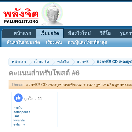
หน้าแรก
มีอะไรใหม่
วิดีโอ
รูปภา
เว็บบอร์ด
ค้นหาในเว็บบอร์ด
เรื่องเด่น
กระทู้และโพสต์ล่าสุด
หน้าแรก
เว็บบอร์ด
พลังจิต
แจกฟรี
แจกฟรี!! CD เพลงบู
คะแนนสำหรับโพสต์ #6
Thread:
แจกฟรี!! CD เพลงบูชาพระพิฆเนศ + เพลงบูชาเทพฮินดูทุกพระอ
ถูกใจ x
11
ยาเดิม
sathaporn t
เฟส
kwanille
evlarmy
พี่ทิดศิษย์มีครู