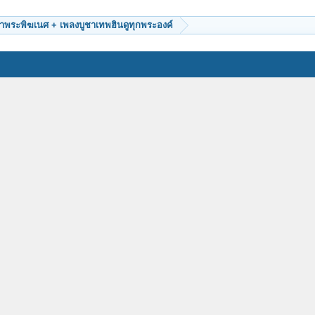
ชาพระพิฆเนศ + เพลงบูชาเทพฮินดูทุกพระองค์