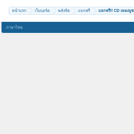
sajjapan
กุนเชียง
ชลรัศมิ์
หน้าแรก
เว็บบอร์ด
พลังจิต
แจกฟรี
แจกฟรี!! CD เพลงบู
pipat236
tonkla
ภาษาไทย