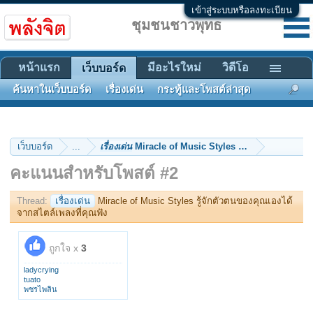
เข้าสู่ระบบหรือลงทะเบียน
ชุมชนชาวพุทธ
หน้าแรก
มีอะไรใหม่
วิดีโอ
เว็บบอร์ด
ค้นหาในเว็บบอร์ด
เรื่องเด่น
กระทู้และโพสต์ล่าสุด
เว็บบอร์ด
...
เรื่องเด่น
Miracle of Music Styles รู้จักตัวตนของคุณเ
คะแนนสำหรับโพสต์ #2
Thread:
เรื่องเด่น
Miracle of Music Styles รู้จักตัวตนของคุณเองได้
จากสไตล์เพลงที่คุณฟัง
ถูกใจ x
3
ladycrying
tuato
พชรไพลิน