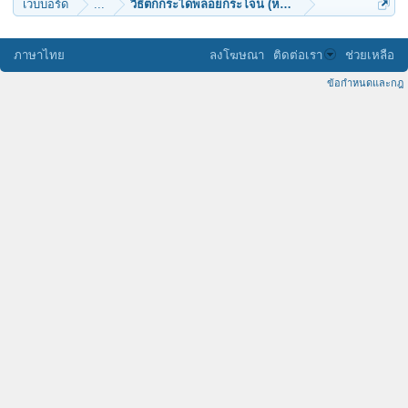
เว็บบอร์ด
...
วิธีตกกระไดพลอยกระโจน (หลวงปู่ดูลย์ อตุโล)
ภาษาไทย
ลงโฆษณา
ติดต่อเรา
ช่วยเหลือ
ข้อกำหนดและกฎ