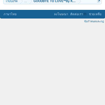
เว็บบอร์ด
...
GOODBYE TO LOVE**By Klangprai
ภาษาไทย
ลงโฆษณา
ติดต่อเรา
ช่วยเหลือ
ข้อกำหนดและกฎ