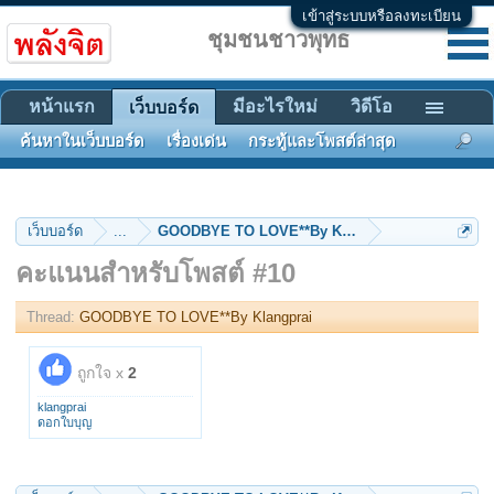
เข้าสู่ระบบหรือลงทะเบียน
ชุมชนชาวพุทธ
หน้าแรก
มีอะไรใหม่
วิดีโอ
เว็บบอร์ด
ค้นหาในเว็บบอร์ด
เรื่องเด่น
กระทู้และโพสต์ล่าสุด
เว็บบอร์ด
...
GOODBYE TO LOVE**By Klangprai
คะแนนสำหรับโพสต์ #10
Thread:
GOODBYE TO LOVE**By Klangprai
ถูกใจ x
2
klangprai
ดอกใบบุญ