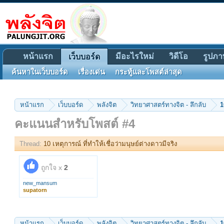
หน้าแรก
มีอะไรใหม่
วิดีโอ
รูปภา
เว็บบอร์ด
ค้นหาในเว็บบอร์ด
เรื่องเด่น
กระทู้และโพสต์ล่าสุด
หน้าแรก
เว็บบอร์ด
พลังจิต
วิทยาศาสตร์ทางจิต - ลึกลับ
1
คะแนนสำหรับโพสต์ #4
Thread:
10 เหตุการณ์ ที่ทำให้เชื่อว่ามนุษย์ต่างดาวมีจริง
ถูกใจ x
2
new_mansum
supatorn
หน้าแรก
เว็บบอร์ด
พลังจิต
วิทยาศาสตร์ทางจิต - ลึกลับ
1