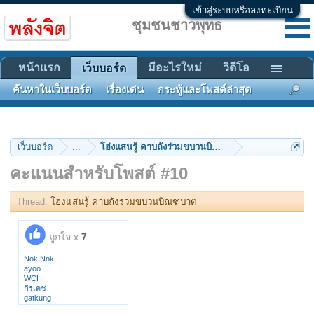
เข้าสู่ระบบหรือลงทะเบียน
ชุมชนชาวพุทธ
หน้าแรก
มีอะไรใหม่
วิดีโอ
เว็บบอร์ด
ค้นหาในเว็บบอร์ด
เรื่องเด่น
กระทู้และโพสต์ล่าสุด
เว็บบอร์ด
...
โฮ่งแสนรู้ คาบถังร่วมขบวนบิณฑบาต
คะแนนสำหรับโพสต์ #10
Thread:
โฮ่งแสนรู้ คาบถังร่วมขบวนบิณฑบาต
ถูกใจ x
7
Nok Nok
ayoo
WCH
กิรเดช
gatkung
pagorn