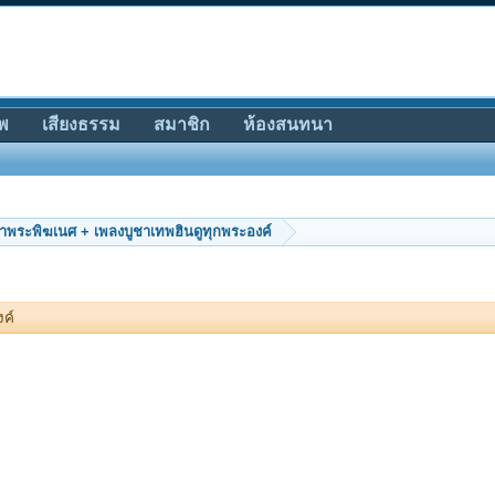
พ
เสียงธรรม
สมาชิก
ห้องสนทนา
ชาพระพิฆเนศ + เพลงบูชาเทพฮินดูทุกพระองค์
งค์