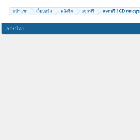
pipat236
tonkla
หน้าแรก
เว็บบอร์ด
พลังจิต
แจกฟรี
แจกฟรี!! CD เพลงบู
ภาษาไทย