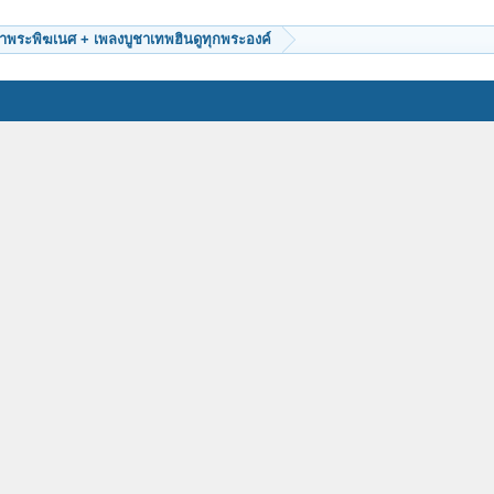
ชาพระพิฆเนศ + เพลงบูชาเทพฮินดูทุกพระองค์