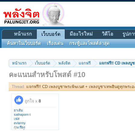
หน้าแรก
มีอะไรใหม่
วิดีโอ
รูปภา
เว็บบอร์ด
ค้นหาในเว็บบอร์ด
เรื่องเด่น
กระทู้และโพสต์ล่าสุด
หน้าแรก
เว็บบอร์ด
พลังจิต
แจกฟรี
แจกฟรี!! CD เพลงบู
คะแนนสำหรับโพสต์ #10
Thread:
แจกฟรี!! CD เพลงบูชาพระพิฆเนศ + เพลงบูชาเทพฮินดูทุกพระอ
ถูกใจ x
8
ยาเดิม
sathaporn t
เฟส
evlarmy
กุนเชียง
ชลรัศมิ์