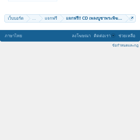
pipat236
tonkla
เว็บบอร์ด
...
แจกฟรี
แจกฟรี!! CD เพลงบูชาพระพิฆเนศ + เพลงบ
ภาษาไทย
ลงโฆษณา
ติดต่อเรา
ช่วยเหลือ
ข้อกำหนดและกฎ