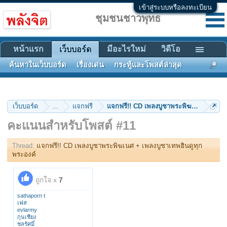
เข้าสู่ระบบหรือลงทะเบียน
ชุมชนชาวพุทธ
หน้าแรก
มีอะไรใหม่
วิดีโอ
เว็บบอร์ด
ค้นหาในเว็บบอร์ด
เรื่องเด่น
กระทู้และโพสต์ล่าสุด
เว็บบอร์ด
...
แจกฟรี
แจกฟรี!! CD เพลงบูชาพระพิฆเนศ + เพลงบ
คะแนนสำหรับโพสต์ #11
Thread:
แจกฟรี!! CD เพลงบูชาพระพิฆเนศ + เพลงบูชาเทพฮินดูทุก
พระองค์
ถูกใจ x
7
sathaporn t
เฟส
evlarmy
กุนเชียง
ชลรัศมิ์