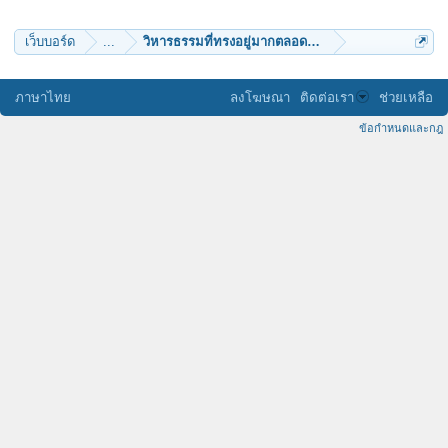
GoiUSA
วิญญาณนิพพาน
เว็บบอร์ด
...
วิหารธรรมที่ทรงอยู่มากตลอดพรรษาและทรงสรรเสริญ
ภาษาไทย
ลงโฆษณา
ติดต่อเรา
ช่วยเหลือ
ข้อกำหนดและกฎ