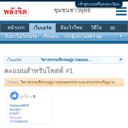
เข้าสู่ระบบหรือลงทะเบียน
ชุมชนชาวพุทธ
หน้าแรก
มีอะไรใหม่
วิดีโอ
เว็บบอร์ด
ค้นหาในเว็บบอร์ด
เรื่องเด่น
กระทู้และโพสต์ล่าสุด
เว็บบอร์ด
...
วิหารธรรมที่ทรงอยู่มากตลอดพรรษาและทรงสรรเสริญ
คะแนนสำหรับโพสต์ #1
Thread:
วิหารธรรมที่ทรงอยู่มากตลอดพรรษาและทรงสรรเสริญมาก
ถูกใจ x
8
Nattawut8899
ธัมมนัตา
ขวดน้ำ
benyapa
รากแห่งธรรม
datchanee