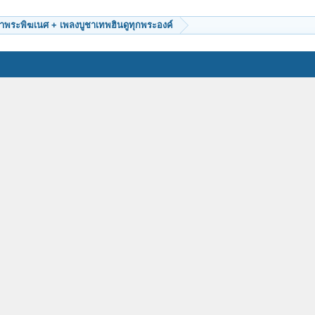
ชาพระพิฆเนศ + เพลงบูชาเทพฮินดูทุกพระองค์