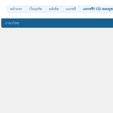
urai825
angle_n21
เกรสจ้า
หน้าแรก
เว็บบอร์ด
พลังจิต
แจกฟรี
แจกฟรี!! CD เพลงบู
ภาษาไทย