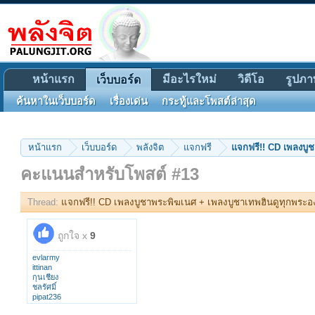
หน้าแรก
มีอะไรใหม่
วิดีโอ
รูปภา
เว็บบอร์ด
ค้นหาในเว็บบอร์ด
เรื่องเด่น
กระทู้และโพสต์ล่าสุด
หน้าแรก
เว็บบอร์ด
พลังจิต
แจกฟรี
แจกฟรี!! CD เพลงบู
คะแนนสำหรับโพสต์ #13
Thread:
แจกฟรี!! CD เพลงบูชาพระพิฆเนศ + เพลงบูชาเทพฮินดูทุกพระอ
ถูกใจ x
9
evlarmy
ittinan
กุนเชียง
ชลรัศมิ์
pipat236
ฑศพล