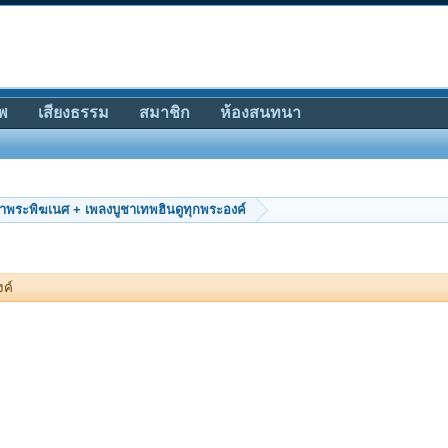
พ
เสียงธรรม
สมาชิก
ห้องสนทนา
ชาพระพิฆเนศ + เพลงบูชาเทพฮินดูทุกพระองค์
งค์