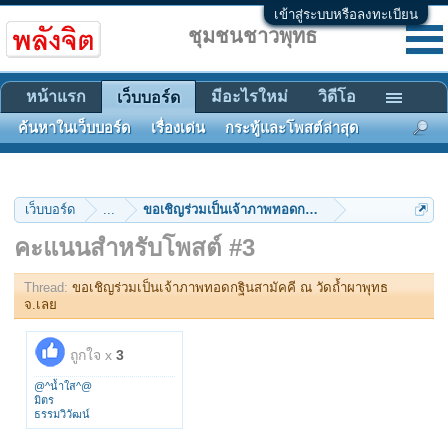
เข้าสู่ระบบหรือลงทะเบียน
ชุมชนชาวพุทธ
หน้าแรก
มีอะไรใหม่
วิดีโอ
เว็บบอร์ด
ค้นหาในเว็บบอร์ด
เรื่องเด่น
กระทู้และโพสต์ล่าสุด
เว็บบอร์ด
...
ขอเชิญร่วมเป็นเจ้าภาพทอดกฐินสามัคคี ณ วัดถ้ำผาพุท
คะแนนสำหรับโพสต์ #3
Thread:
ขอเชิญร่วมเป็นเจ้าภาพทอดกฐินสามัคคี ณ วัดถ้ำผาพุทธ
จ.เลย
ถูกใจ x
3
@^น้ำใส^@
มิตร
ธรรมวิวัฒน์