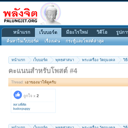
หน้าแรก
มีอะไรใหม่
วิดีโอ
รูปภา
เว็บบอร์ด
ค้นหาในเว็บบอร์ด
เรื่องเด่น
กระทู้และโพสต์ล่าสุด
หน้าแรก
เว็บบอร์ด
พุทธศาสนา
พระเครื่อง วัตถุมงคล
วิธ
คะแนนสำหรับโพสต์ #4
Thread:
เอาของมาให้ดูครับ
ถูกใจ x
2
หลวงพี่ทัต
budoxpuppy
หน้าแรก
เว็บบอร์ด
พุทธศาสนา
พระเครื่อง วัตถุมงคล
วิธ