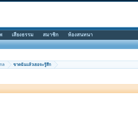
พ
เสียงธรรม
สมาชิก
ห้องสนทนา
ากล
ขาดฉันแล้วเธอจะรู้สึก