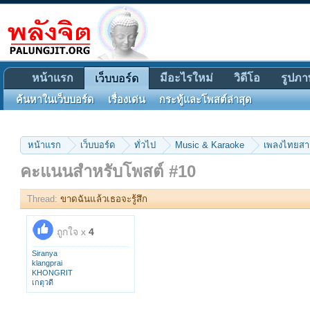
หน้าแรก
มีอะไรใหม่
วิดีโอ
รูปภา
เว็บบอร์ด
ค้นหาในเว็บบอร์ด
เรื่องเด่น
กระทู้และโพสต์ล่าสุด
หน้าแรก
เว็บบอร์ด
ทั่วไป
Music & Karaoke
เพลงไทยส
คะแนนสำหรับโพสต์ #10
Thread:
ขาดฉันแล้วเธอจะรู้สึก
ถูกใจ x
4
Siranya
klangprai
KHONGRIT
เกตุวดี