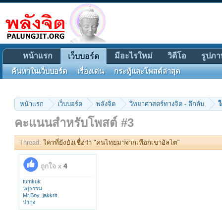
หน้าแรก
มีอะไรใหม่
วิดีโอ
รูปภา
เว็บบอร์ด
ค้นหาในเว็บบอร์ด
เรื่องเด่น
กระทู้และโพสต์ล่าสุด
หน้าแรก
เว็บบอร์ด
พลังจิต
วิทยาศาสตร์ทางจิต - ลึกลับ
ใ
คะแนนสำหรับโพสต์ #3
Thread:
ใครที่ยังยังเชื่อว่า "คนไทยมาจากเทือกเขาอัลไต"
ถูกใจ x
4
tumkuk
วสุธรรม
Mr.Boy_jakkrit
ป่ากุง