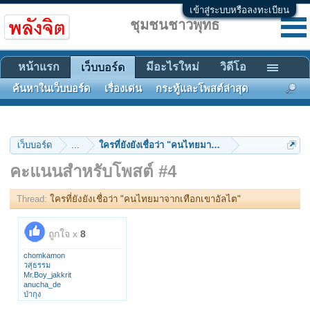
เข้าสู่ระบบหรือลงทะเบียน
ชุมชนชาวพุทธ
หน้าแรก
มีอะไรใหม่
วิดีโอ
เว็บบอร์ด
ค้นหาในเว็บบอร์ด
เรื่องเด่น
กระทู้และโพสต์ล่าสุด
เว็บบอร์ด
...
ใครที่ยังยังเชื่อว่า "คนไทยมาจากเทือกเขาอัลไต"
คะแนนสำหรับโพสต์ #4
Thread:
ใครที่ยังยังเชื่อว่า "คนไทยมาจากเทือกเขาอัลไต"
ถูกใจ x
8
chomkamon
วสุธรรม
Mr.Boy_jakkrit
anucha_de
ป่ากุง
หนีนรก