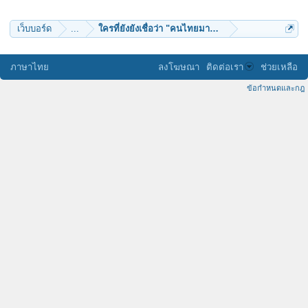
สุวินทวง
DMZ_ZONE
เว็บบอร์ด
...
ใครที่ยังยังเชื่อว่า "คนไทยมาจากเทือกเขาอัลไต"
ภาษาไทย
ลงโฆษณา
ติดต่อเรา
ช่วยเหลือ
ข้อกำหนดและกฎ