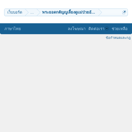
Apiwut
ชนะ สิริไพโรจน์
ป่ากุง
เว็บบอร์ด
...
พระยอดกตัญญูเลี้ยงดูแม่ป่วยอัมพาตน้องสติไม่ดี
prapanuch
supatorn
raynay
WallFlower
ภาษาไทย
ลงโฆษณา
ติดต่อเรา
ช่วยเหลือ
Mccarthney
moodang99@yahoo.com
ข้อกำหนดและกฎ
arrin123
kamomros
I WILL D
Komodo
PARAVISA
กสิณี
May be no one
สามเณรเคน
nao7310
pooky
akkhawee
พงศ์830
pepsizaa
weerayutsing
สายนำแก่ง
ธรรมวิวัฒน์
ทิพย์ปทุโม
rehacked