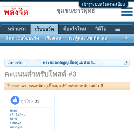
เข้าสู่ระบบหรือลงทะเบียน
ชุมชนชาวพุทธ
หน้าแรก
มีอะไรใหม่
วิดีโอ
เว็บบอร์ด
ค้นหาในเว็บบอร์ด
เรื่องเด่น
กระทู้และโพสต์ล่าสุด
เว็บบอร์ด
...
พระยอดกตัญญูเลี้ยงดูแม่ป่วยอัมพาตน้องสติไม่ดี
คะแนนสำหรับโพสต์ #3
Thread:
พระยอดกตัญญูเลี้ยงดูแม่ป่วยอัมพาตน้องสติไม่ดี
ถูกใจ x
33
trirut
เด็กมือใหม่
kim9
Siranya
nunoiyja
MayBuddhaBlessYou