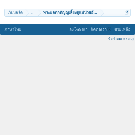
ใบมะดัน
ป่ากุง
prapanuch
เว็บบอร์ด
...
พระยอดกตัญญูเลี้ยงดูแม่ป่วยอัมพาตน้องสติไม่ดี
supatorn
raynay
WallFlower
Mccarthney
ภาษาไทย
ลงโฆษณา
ติดต่อเรา
ช่วยเหลือ
P.S._FabriNET
จิตต์ปภัสสร
ข้อกำหนดและกฎ
kamomros
Komodo
PARAVISA
กสิณี
สามเณรเคน
nao7310
Noinea
pooky
พงศ์830
pepsizaa
banyen9000
สายนำแก่ง
ธรรมวิวัฒน์
ทิพย์ปทุโม
rehacked
namitta