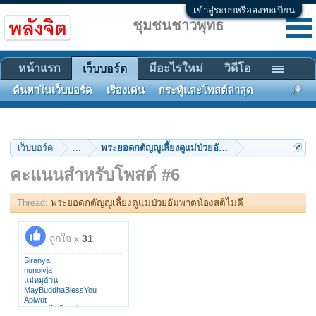
เข้าสู่ระบบหรือลงทะเบียน
ชุมชนชาวพุทธ
หน้าแรก
มีอะไรใหม่
วิดีโอ
เว็บบอร์ด
ค้นหาในเว็บบอร์ด
เรื่องเด่น
กระทู้และโพสต์ล่าสุด
เว็บบอร์ด
...
พระยอดกตัญญูเลี้ยงดูแม่ป่วยอัมพาตน้องสติไม่ดี
คะแนนสำหรับโพสต์ #6
Thread:
พระยอดกตัญญูเลี้ยงดูแม่ป่วยอัมพาตน้องสติไม่ดี
ถูกใจ x
31
Siranya
nunoiyja
แม่หมูอ้วน
MayBuddhaBlessYou
Apiwut
ชนะ สิริไพโรจน์