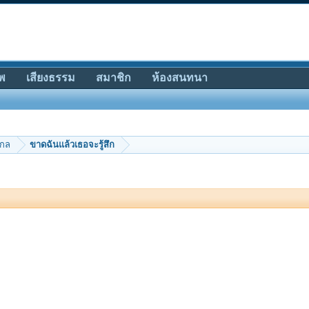
พ
เสียงธรรม
สมาชิก
ห้องสนทนา
ากล
ขาดฉันแล้วเธอจะรู้สึก