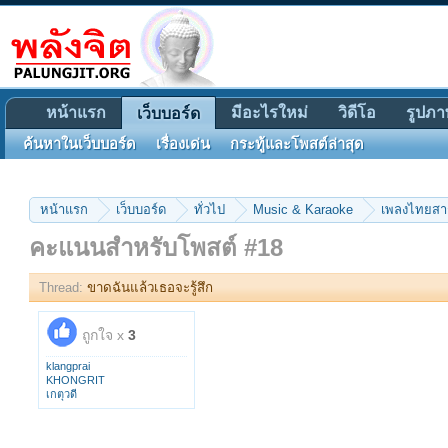
หน้าแรก
มีอะไรใหม่
วิดีโอ
รูปภา
เว็บบอร์ด
ค้นหาในเว็บบอร์ด
เรื่องเด่น
กระทู้และโพสต์ล่าสุด
หน้าแรก
เว็บบอร์ด
ทั่วไป
Music & Karaoke
เพลงไทยส
คะแนนสำหรับโพสต์ #18
Thread:
ขาดฉันแล้วเธอจะรู้สึก
ถูกใจ x
3
klangprai
KHONGRIT
เกตุวดี