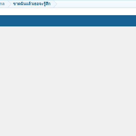
ากล
ขาดฉันแล้วเธอจะรู้สึก