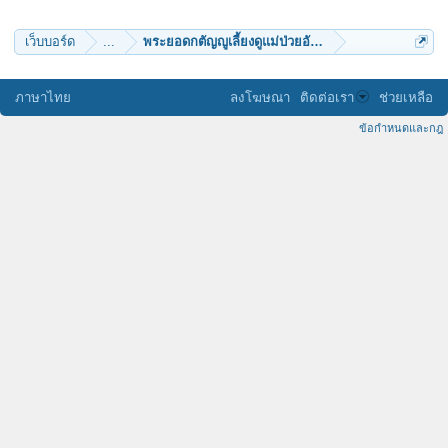
I WILL D
Komodo
May be no one
เว็บบอร์ด
...
พระยอดกตัญญูเลี้ยงดูแม่ป่วยอัมพาตน้องสติไม่ดี
สามเณรเคน
Noinea
pooky
pepsizaa
ภาษาไทย
ลงโฆษณา
ติดต่อเรา
ช่วยเหลือ
banyen9000
สายนำแก่ง
ข้อกำหนดและกฎ
ธรรมวิวัฒน์
rehacked
namitta