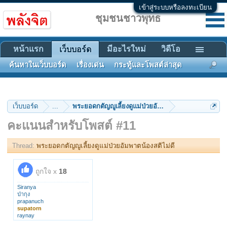
เข้าสู่ระบบหรือลงทะเบียน
ชุมชนชาวพุทธ
หน้าแรก
มีอะไรใหม่
วิดีโอ
เว็บบอร์ด
ค้นหาในเว็บบอร์ด
เรื่องเด่น
กระทู้และโพสต์ล่าสุด
เว็บบอร์ด
...
พระยอดกตัญญูเลี้ยงดูแม่ป่วยอัมพาตน้องสติไม่ดี
คะแนนสำหรับโพสต์ #11
Thread:
พระยอดกตัญญูเลี้ยงดูแม่ป่วยอัมพาตน้องสติไม่ดี
ถูกใจ x
18
Siranya
ป่ากุง
prapanuch
supatorn
raynay
WallFlower