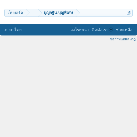
วันมงคล
kaekai27
P.S._FabriNET
เว็บบอร์ด
...
บุญกฐิน-บุญพิเศษ
kkookk
จิตต์ปภัสสร
nop_2550
k2
ภาษาไทย
ลงโฆษณา
ติดต่อเรา
ช่วยเหลือ
ทิพย์ปทุโม
Vatairat
ข้อกำหนดและกฎ
1543
ตันติปาละ
อ_เอกวัฒน์
สามเณรเคน
iMuzic
prapanuch
Attila 333
My jazz
tona2511
bopitb
kukkikkaks
Obeone13
Chart072
benjaminn
Pariyawit
interionut
pepsizaa
jasmins
beachconner
ขวดน้ำ
<_"แมว"_>
EakChutidet
datchanee