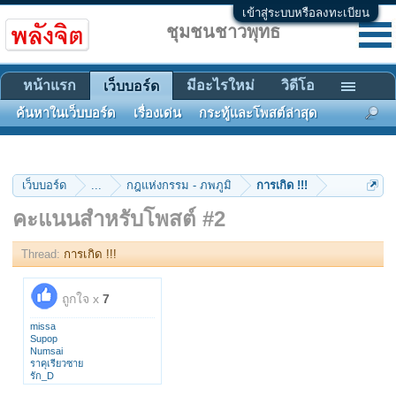
เข้าสู่ระบบหรือลงทะเบียน
ชุมชนชาวพุทธ
หน้าแรก
มีอะไรใหม่
วิดีโอ
เว็บบอร์ด
ค้นหาในเว็บบอร์ด
เรื่องเด่น
กระทู้และโพสต์ล่าสุด
เว็บบอร์ด
...
กฎแห่งกรรม - ภพภูมิ
การเกิด !!!
คะแนนสำหรับโพสต์ #2
Thread:
การเกิด !!!
ถูกใจ x
7
missa
Supop
Numsai
ราคุเรียวซาย
รัก_D
tumkuk