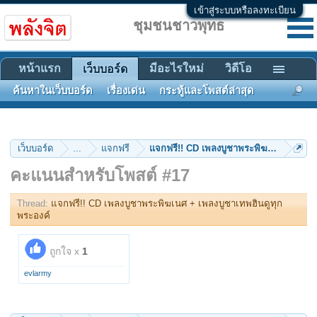
เข้าสู่ระบบหรือลงทะเบียน
ชุมชนชาวพุทธ
หน้าแรก
มีอะไรใหม่
วิดีโอ
เว็บบอร์ด
ค้นหาในเว็บบอร์ด
เรื่องเด่น
กระทู้และโพสต์ล่าสุด
เว็บบอร์ด
...
แจกฟรี
แจกฟรี!! CD เพลงบูชาพระพิฆเนศ + เพลงบ
คะแนนสำหรับโพสต์ #17
Thread:
แจกฟรี!! CD เพลงบูชาพระพิฆเนศ + เพลงบูชาเทพฮินดูทุก
พระองค์
ถูกใจ x
1
evlarmy