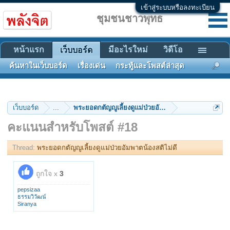
เข้าสู่ระบบหรือลงทะเบียน
ชุมชนชาวพุทธ
หน้าแรก
มีอะไรใหม่
วิดีโอ
เว็บบอร์ด
ค้นหาในเว็บบอร์ด
เรื่องเด่น
กระทู้และโพสต์ล่าสุด
เว็บบอร์ด
...
พระยอดกตัญญูเลี้ยงดูแม่ป่วยอัมพาตน้องสติไม่ดี
คะแนนสำหรับโพสต์ #18
Thread:
พระยอดกตัญญูเลี้ยงดูแม่ป่วยอัมพาตน้องสติไม่ดี
ถูกใจ x
3
pepsizaa
ธรรมวิวัฒน์
Siranya