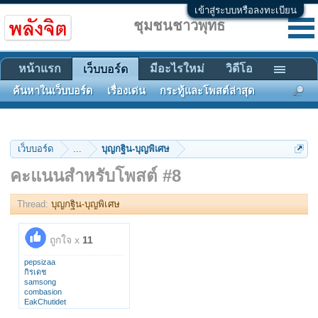
เข้าสู่ระบบหรือลงทะเบียน
ชุมชนชาวพุทธ
หน้าแรก
มีอะไรใหม่
วิดีโอ
เว็บบอร์ด
ค้นหาในเว็บบอร์ด
เรื่องเด่น
กระทู้และโพสต์ล่าสุด
เว็บบอร์ด
...
บุญกฐิน-บุญพิเศษ
คะแนนสำหรับโพสต์ #8
Thread:
บุญกฐิน-บุญพิเศษ
ถูกใจ x
11
pepsizaa
กิรเดช
samsong
combasion
EakChutidet
prapanuch