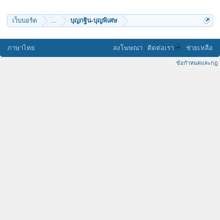
ปุณณา
prapanuch
Baibuanoy
เว็บบอร์ด
...
บุญกฐิน-บุญพิเศษ
มิตร
tharushnu
yuth01
duangkamol
ภาษาไทย
ลงโฆษณา
ติดต่อเรา
ช่วยเหลือ
ข้อกำหนดและกฎ