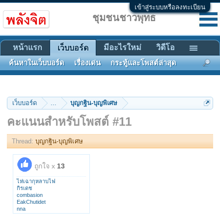
เข้าสู่ระบบหรือลงทะเบียน
ชุมชนชาวพุทธ
หน้าแรก
มีอะไรใหม่
วิดีโอ
เว็บบอร์ด
ค้นหาในเว็บบอร์ด
เรื่องเด่น
กระทู้และโพสต์ล่าสุด
เว็บบอร์ด
...
บุญกฐิน-บุญพิเศษ
คะแนนสำหรับโพสต์ #11
Thread:
บุญกฐิน-บุญพิเศษ
ถูกใจ x
13
ไห่เฉากุหลาบไฟ
กิรเดช
combasion
EakChutidet
nna
GoiUSA