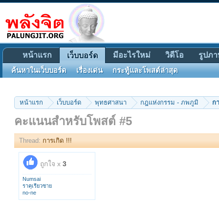
หน้าแรก
มีอะไรใหม่
วิดีโอ
รูปภา
เว็บบอร์ด
ค้นหาในเว็บบอร์ด
เรื่องเด่น
กระทู้และโพสต์ล่าสุด
หน้าแรก
เว็บบอร์ด
พุทธศาสนา
กฎแห่งกรรม - ภพภูมิ
กา
คะแนนสำหรับโพสต์ #5
Thread:
การเกิด !!!
ถูกใจ x
3
Numsai
ราคุเรียวซาย
no-ne