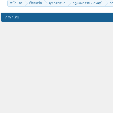
หน้าแรก
เว็บบอร์ด
พุทธศาสนา
กฎแห่งกรรม - ภพภูมิ
กา
ภาษาไทย