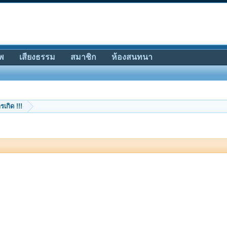
พ
เสียงธรรม
สมาชิก
ห้องสนทนา
รเกิด !!!