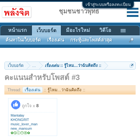
เข้าสู่ระบบหรือลงทะเบียน
ชุมชนชาวพุทธ
หน้าแรก
มีอะไรใหม่
วิดีโอ
เว็บบอร์ด
ค้นหาในเว็บบอร์ด
เรื่องเด่น
กระทู้และโพสต์ล่าสุด
เว็บบอร์ด
...
เรื่องเด่น
:: รู้ไหม...ว่าฉันคิดถึง ::
คะแนนสำหรับโพสต์ #3
Thread:
เรื่องเด่น
:: รู้ไหม...ว่าฉันคิดถึง ::
ถูกใจ x
8
Mantalay
KHONGRIT
music_lover_man
new_mansum
✿ⓈⓘⓉⓐ✿
green_apple