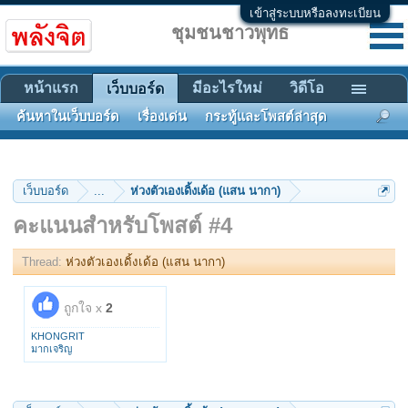
เข้าสู่ระบบหรือลงทะเบียน
ชุมชนชาวพุทธ
หน้าแรก
มีอะไรใหม่
วิดีโอ
เว็บบอร์ด
ค้นหาในเว็บบอร์ด
เรื่องเด่น
กระทู้และโพสต์ล่าสุด
เว็บบอร์ด
...
ห่วงตัวเองเดิ้งเด้อ (แสน นากา)
คะแนนสำหรับโพสต์ #4
Thread:
ห่วงตัวเองเดิ้งเด้อ (แสน นากา)
ถูกใจ x
2
KHONGRIT
มากเจริญ