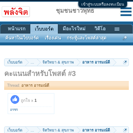
เข้าสู่ระบบหรือลงทะเบียน
ชุมชนชาวพุทธ
หน้าแรก
มีอะไรใหม่
วิดีโอ
เว็บบอร์ด
ค้นหาในเว็บบอร์ด
เรื่องเด่น
กระทู้และโพสต์ล่าสุด
เว็บบอร์ด
...
จิตวิทยา & สุขภาพ
อาหาร อารมณ์ดี
คะแนนสำหรับโพสต์ #3
Thread:
อาหาร อารมณ์ดี
ถูกใจ x
1
อรชร
เว็บบอร์ด
...
จิตวิทยา & สุขภาพ
อาหาร อารมณ์ดี