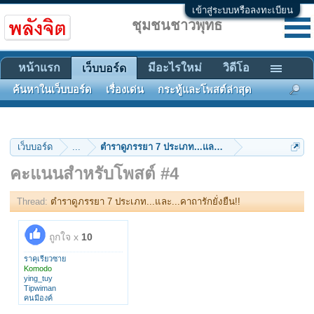
เข้าสู่ระบบหรือลงทะเบียน
ชุมชนชาวพุทธ
หน้าแรก
มีอะไรใหม่
วิดีโอ
เว็บบอร์ด
ค้นหาในเว็บบอร์ด
เรื่องเด่น
กระทู้และโพสต์ล่าสุด
เว็บบอร์ด
...
ตำราดูภรรยา 7 ประเภท...และ...คาถารักยั่งยืน!!
คะแนนสำหรับโพสต์ #4
Thread:
ตำราดูภรรยา 7 ประเภท...และ...คาถารักยั่งยืน!!
ถูกใจ x
10
ราคุเรียวซาย
Komodo
ying_tuy
Tipwiman
คนมีองค์
สายนำแก่ง