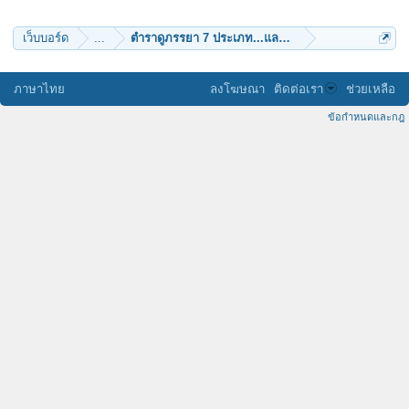
ธีรยุทธ
สายฝนฉ่ำเย็น
หมั่นเพียร
เว็บบอร์ด
...
ตำราดูภรรยา 7 ประเภท...และ...คาถารักยั่งยืน!!
Supop
ภาษาไทย
ลงโฆษณา
ติดต่อเรา
ช่วยเหลือ
ข้อกำหนดและกฎ